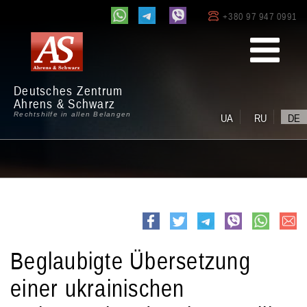
+380 97 947 0991
Deutsches Zentrum
Ahrens & Schwarz
Rechtshilfe in allen Belangen
UA
RU
DE
e-
Facebook
Twitter
Telegram
viber
whatsapp
mail
Beglaubigte Übersetzung
einer ukrainischen