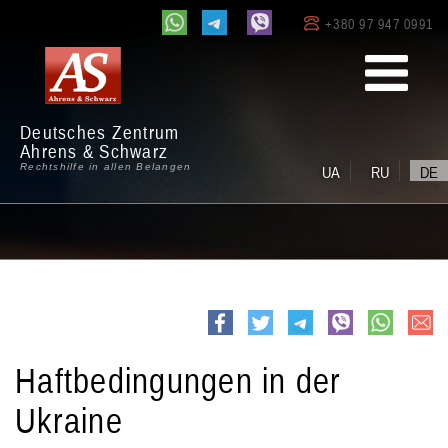
+380 97 947 0991
Deutsches Zentrum
Ahrens & Schwarz
Rechtshilfe in allen Belangen
UA
RU
DE
e-
Facebook
Twitter
Telegram
viber
whatsapp
mail
Haftbedingungen in der
Ukraine