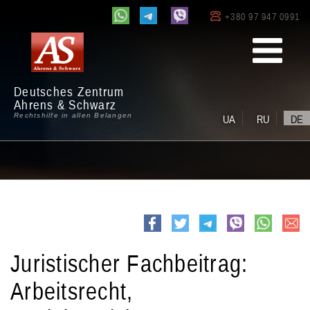
+380 97 947 0991
Deutsches Zentrum
Ahrens & Schwarz
Rechtshilfe in allen Belangen
UA
RU
DE
e-
Facebook
Twitter
Telegram
viber
whatsapp
mail
Juristischer Fachbeitrag:
Arbeitsrecht,