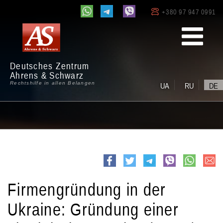
+380 97 947 0991
Deutsches Zentrum
Ahrens & Schwarz
Rechtshilfe in allen Belangen
UA
RU
DE
e-
Facebook
Twitter
Telegram
viber
whatsapp
mail
Firmengründung in der
Ukraine: Gründung einer