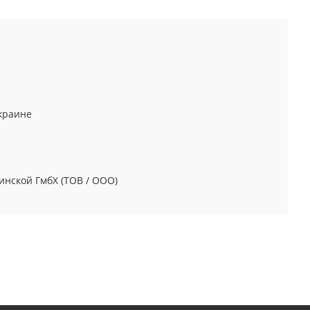
^
краине
инской ГмбХ (ТОВ / ООО)