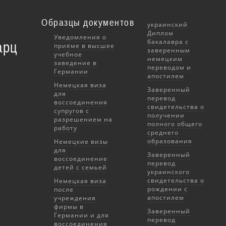
Образцы документов
украинский
Диплом
Уведомления о
бакалавра с
арц
приёме в высшее
заверенным
учебное
немецким
заведение в
переводом и
Германии
апостилем
Немецкая виза
Заверенный
для
перевод
воссоединения
свидетельства о
супругов с
получении
разрешением на
полного общего
работу
среднего
образования
Немецкие визы
для
Заверенный
воссоединение
перевод
детей с семьей
украинского
свидетельства о
Немецкая виза
рождении с
после
апостилем
учреждения
фирмы в
Заверенный
Германии и для
перевод
воссоединения