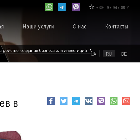
+380 97 947 0991
ая
Наши услуги
О нас
Контакты
тройстве, создания бизнеса или инвестиций
UA
RU
DE
ев в
e-
Facebook
Twitter
Telegram
VK
viber
whatsapp
mail