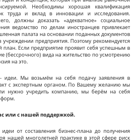
нсируемой. Необходимы хорошая квалификация
ок труда и вклад в инновации и исследования.
его, должны доказать «адекватное» социальное
ения ведомство по делам иностранцев привлекает
ышленная палата на основании поданных документов
 в учреждении предприятия. Поэтому рекомендуется
й план. Если предприятие проявит себя успешным в
ие (бессрочного) вида на жительство по усмотрению
зия на это.
 идеи. Мы возьмём на себя подачу заявления в
такт с экспертным органом. По Вашему желанию мы
сли нужно учредить компанию, мы берём на себя
 форм.
ас или с нашей поддержкой.
идеи от составления бизнес-плана до получения
ря нашей многолетней практике в этой сфере риск