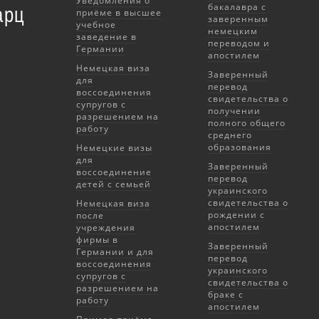
Уведомления о
бакалавра с
арц
приёме в высшее
заверенным
учебное
немецким
заведение в
переводом и
Германии
апостилем
Немецкая виза
Заверенный
для
перевод
воссоединения
свидетельства о
супругов с
получении
разрешением на
полного общего
работу
среднего
образования
Немецкие визы
для
Заверенный
воссоединение
перевод
детей с семьей
украинского
свидетельства о
Немецкая виза
рождении с
после
апостилем
учреждения
фирмы в
Заверенный
Германии и для
перевод
воссоединения
украинского
супругов с
свидетельства о
разрешением на
браке с
работу
апостилем