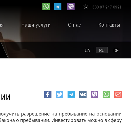
+380 97 947 0991
ая
Наши услуги
О нас
Контакты
UA
RU
DE
нии
e-
Facebook
Twitter
Telegram
VK
viber
whatsapp
mail
 получить разрешение на пребывание на основании
Закона о пребывании. Инвестировать можно в сферу