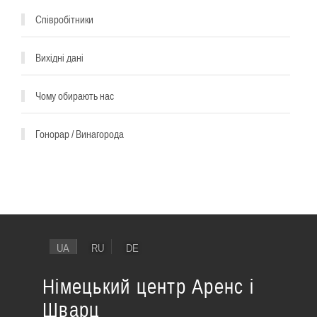
Співробітники
Вихідні дані
Чому обирають нас
Гонорар / Винагорода
UA
RU
DE
Німецький центр Аренс і
Шварц