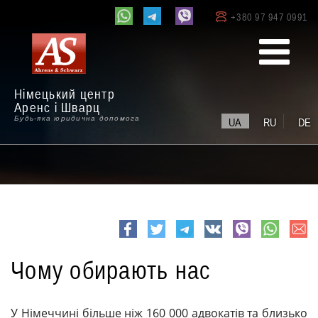
+380 97 947 0991
Німецький центр
Аренс і Шварц
Будь-яка юридична допомога
UA
RU
DE
e-
Facebook
Twitter
Telegram
VK
viber
whatsapp
mail
Чому обирають нас
У Німеччині більше ніж 160 000 адвокатів та близько