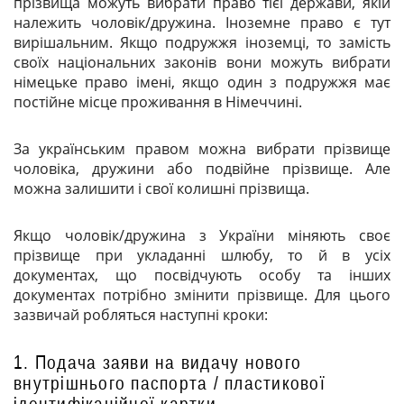
прізвища можуть вибрати право тієї держави, якій
належить чоловік/дружина. Іноземне право є тут
вирішальним. Якщо подружжя іноземці, то замість
своїх національних законів вони можуть вибрати
німецьке право імені, якщо один з подружжя має
постійне місце проживання в Німеччині.
За українським правом можна вибрати прізвище
чоловіка, дружини або подвійне прізвище. Але
можна залишити і свої колишні прізвища.
Якщо чоловік/дружина з України міняють своє
прізвище при укладанні шлюбу, то й в усіх
документах, що посвідчують особу та інших
документах потрібно змінити прізвище. Для цього
зазвичай робляться наступні кроки:
1. Подача заяви на видачу нового
внутрішнього паспорта / пластикової
ідентифікаційної картки