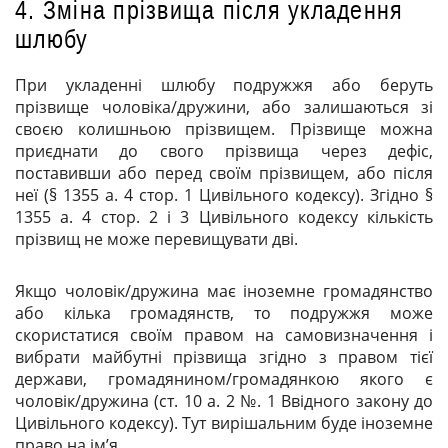
4. Зміна прізвища після укладення
шлюбу
При укладенні шлюбу подружжя або беруть
прізвище чоловіка/дружини, або залишаються зі
своєю колишньою прізвищем. Прізвище можна
приєднати до свого прізвища через дефіс,
поставивши або перед своїм прізвищем, або після
неї (§ 1355 а. 4 стор. 1 Цивільного кодексу). Згідно §
1355 а. 4 стор. 2 і 3 Цивільного кодексу кількість
прізвищ не може перевищувати дві.
Якщо чоловік/дружина має іноземне громадянство
або кілька громадянств, то подружжя може
скористатися своїм правом на самовизначення і
вибрати майбутні прізвища згідно з правом тієї
держави, громадянином/громадянкою якого є
чоловік/дружина (ст. 10 а. 2 №. 1 Ввідного закону до
Цивільного кодексу). Тут вирішальним буде іноземне
право на ім’я.