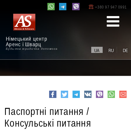
+380 97 947 0991
Німецький центр
Аренс і Шварц
Будь-яка юридична допомога
UA
RU
DE
e-
Facebook
Twitter
Telegram
VK
viber
whatsapp
mail
Паспортні питання /
Консульські питання