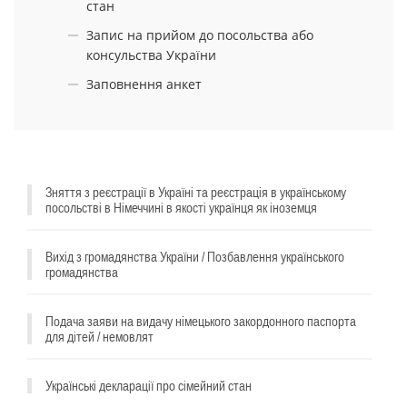
стан
Запис на прийом до посольства або
^
консульства України
Заповнення анкет
Зняття з реєстрації в Україні та реєстрація в українському
посольстві в Німеччині в якості українця як іноземця
Вихід з громадянства України / Позбавлення українського
громадянства
Подача заяви на видачу німецького закордонного паспорта
для дітей / немовлят
Українські декларації про сімейний стан