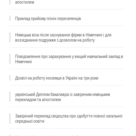
апостилем
^
Приклад прийому пізніх переселенців
Німецька віза після заснування фірми в Німеччині і для
воззєднання подружжя з дозволом на роботу
Повідомлення про зарахування у вищий навчальний заклад в
Німеччині
Дозвіл на роботу іноземця в Україні на три роки
український Диплом бакалавра із завіреним німецьким
перекладом та апостилем
Завірений переклад свідоцтва про здобуття повної загальної
середньої освіти