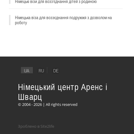
Німецькі візи для возз'єднання дітей з родиною
Німецька віза для воззєднання подружжя з дозволом на
роботу
UA
RU
DE
Німецький центр Аренс і
Шварц
© 2004 - 2026 | All rights reserved
Зроблено в Site2life