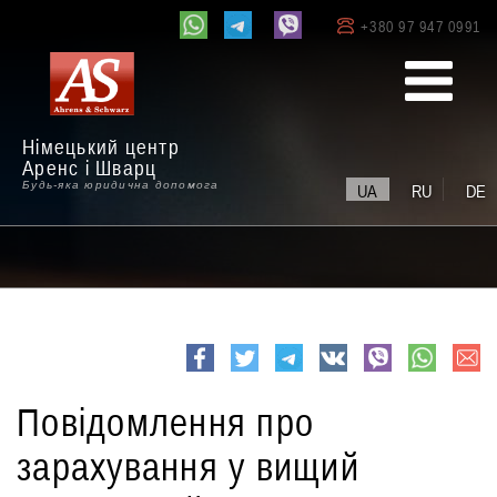
+380 97 947 0991
Німецький центр
Аренс і Шварц
Будь-яка юридична допомога
UA
RU
DE
e-
Facebook
Twitter
Telegram
VK
viber
whatsapp
mail
Повідомлення про
зарахування у вищий