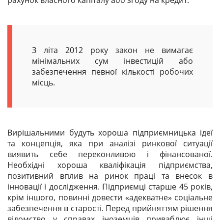
рахунок власного капіталу або згоду на кредит.
З літа 2012 року закон не вимагає
мінімальних сум інвестицій або
забезпечення певної кількості робочих
місць.
Вирішальними будуть хороша підприємницька ідеї
та концепція, яка при аналізі ринкової ситуації
виявить себе переконливою і фінансованої.
Необхідні хороша кваліфікація підприємства,
позитивний вплив на ринок праці та внесок в
інновації і дослідження. Підприємці старше 45 років,
крім іншого, повинні довести «адекватне» соціальне
забезпечення в старості. Перед прийняттям рішення
відомство у справах іноземців приваблює інші