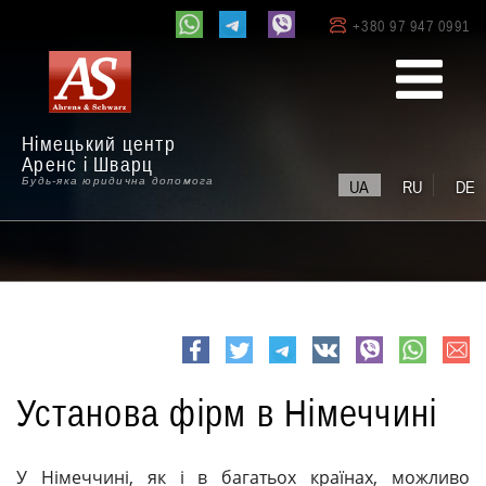
+380 97 947 0991
Німецький центр
Аренс і Шварц
Будь-яка юридична допомога
UA
RU
DE
e-
Facebook
Twitter
Telegram
VK
viber
whatsapp
mail
Установа фірм в Німеччині
У Німеччині, як і в багатьох країнах, можливо