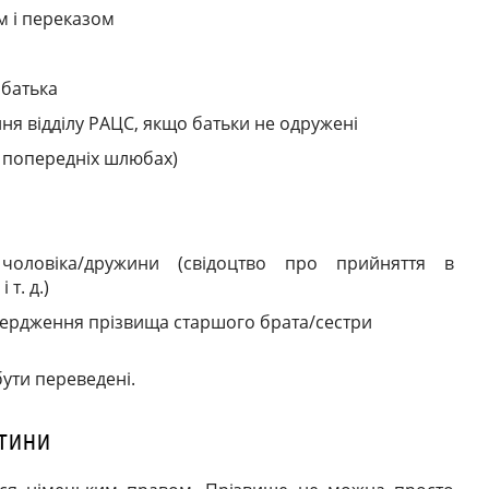
м і переказом
 батька
ння відділу
РАЦС
, якщо батьки не одружені
о попередніх шлюбах)
 чоловіка/дружини (свідоцтво про прийняття в
т. д.)
вердження прізвища старшого брата/сестри
бути переведені.
тини