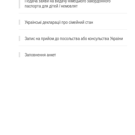
Подача заяви на видачу німецького закордонного
паспорта для дітей / немовлят
Українські декларації про сімейний стан
Запис на прийом до посольства або консульства України
Заповнення анкет