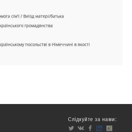
мога сім'ї / Виїзд матері/батька
українського громадянства
українському посольстві в Німеччині в якості
Слідкуйте за нами: