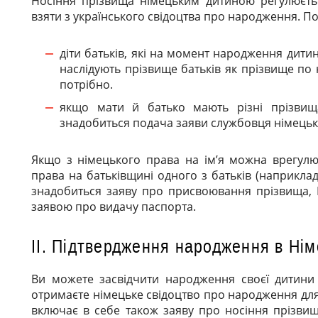
Носіння прізвища німецьким дитиною регулюєт
взяти з українського свідоцтва про народження. По
діти батьків, які на момент народження дит
наслідують прізвище батьків як прізвище п
потрібно.
якщо мати й батько мають різні прізвищ
знадобиться подача заяви службовця німець
Якщо з німецького права на ім’я можна врегулю
права на батьківщині одного з батьків (наприклад
знадобиться заяву про присвоювання прізвища, 
заявою про видачу паспорта.
II. Підтвердження народження в Нім
Ви можете засвідчити народження своєї дитини
отримаєте німецьке свідоцтво про народження дл
включає в себе також заяву про носіння прізвища