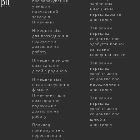
арц
про зарахування
завіреним
у вищий
німецьким
навчальний
перекладом та
заклад в
апостилем
Німеччині
Завірений
Німецька віза
переклад
для воззєднання
свідоцтва про
подружжя з
здобуття повної
дозволом на
загальної
роботу
середньої освіти
Німецькі візи для
Завірений
возз'єднання
переклад
дітей з родиною
українського
свідоцтва про
Німецька віза
народження з
після заснування
апостилем
фірми в
Німеччині і для
Завірений
воззєднання
переклад
подружжя з
українського
дозволом на
свідоцтва про
роботу
шлюб з
апостилем
Приклад
прийому пізніх
переселенців