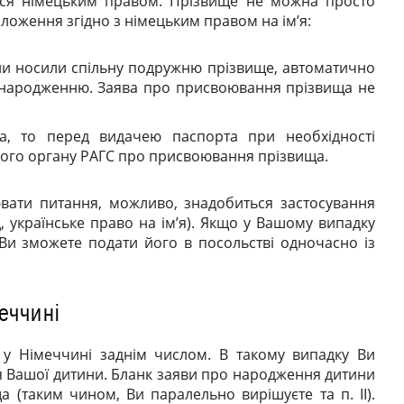
ься німецьким правом. Прізвище не можна просто
ложення згідно з німецьким правом на ім’я:
ини носили спільну подружню прізвище, автоматично
о народженню. Заява про присвоювання прізвища не
а, то перед видачею паспорта при необхідності
кого органу
РАГС
про присвоювання прізвища.
вати питання, можливо, знадобиться застосування
, українське право на ім’я). Якщо у Вашому випадку
Ви зможете подати його в посольстві одночасно із
еччині
 у Німеччині заднім числом. В такому випадку Ви
я Вашої дитини. Бланк заяви про народження дитини
 (таким чином, Ви паралельно вирішуєте та п. ІІ).