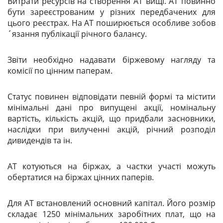
Витрати ресурсів на створення АТ вищі. АТ повинно
бути зареєстрованим у різних передбачених для
цього реєстрах. На АТ поширюється особливе зобов
´язання публікації річного балансу.
Звіти необхідно надавати біржевому нагляду та
комісії по цінним паперам.
Статус повинен відповідати певній формі та містити
мінімальні дані про випущені акції, номінальну
вартість, кількість акцій, що придбали засновники,
наслідки при вилученні акцій, річний розподіл
дивидендів та ін.
АТ котуються на біржах, а частки участі можуть
обертатися на біржах цінних паперів.
Для АТ встановлений основний капітал. Його розмір
складає 1250 мінімальних заробітних плат, що на