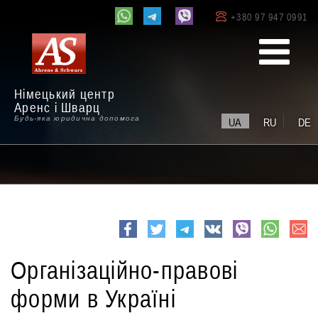
+380 97 947 0991
Німецький центр
Аренс і Шварц
Будь-яка юридична допомога
UA
RU
DE
e-
Facebook
Twitter
Telegram
VK
viber
whatsapp
mail
Організаційно-правові
форми в Україні