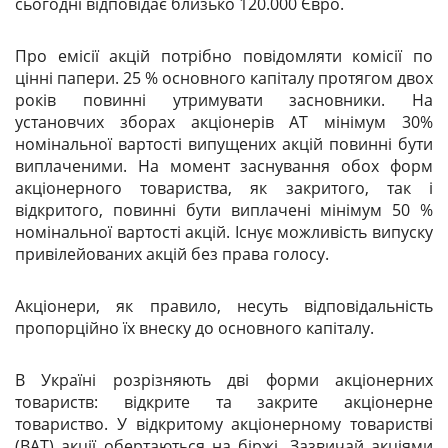
сьогодні відповідає близько 120.000 Євро.
Про емісії акцій потрібно повідомляти комісії по
цінні папери. 25 % основного капіталу протягом двох
років повинні утримувати засновники. На
установчих зборах акціонерів АТ мінімум 30%
номінальної вартості випущених акцій повинні бути
виплаченими. На момент заснування обох форм
акціонерного товариства, як закритого, так і
відкритого, повинні бути виплачені мінімум 50 %
номінальної вартості акцій. Існує можливість випуску
привілейованих акцій без права голосу.
Акціонери, як правило, несуть відповідальність
пропорційно їх внеску до основного капіталу.
В Україні розрізняють дві форми акціонерних
товариств: відкрите та закрите акціонерне
товариство. У відкритому акціонерному товаристві
(
ВАТ
) акції обертаються на біржі. Зазвичай акціями