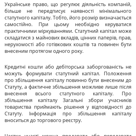
Українське право, що регулює діяльність компаній,
більше не передписує наявності мінімального
статутного капіталу. Тобто, його розмір визначається
самостійно. При цьому необхідно керуватися
практичними міркуваннями. Статутний капітал може
складатися з майнових вкладів, цінних паперів, прав,
нерухомості або готівкових коштів та повинен бути
внесеним протягом одного року.
Кредитні кошти або дебіторська заборгованість не
можуть формувати статутний капітал. Положення
про збільшення капіталу повинно бути внесеним до
Статуту, а фактичне збільшення можливе лише після
внесення всього статутного капіталу. Про
збільшення капіталу Загальні збори учасників
товариства приймають рішення у відповідності до
Статуту. Інформація про збільшення капіталу
вноситься до торгового реєстру.
Частки участі можна продавати або передавати