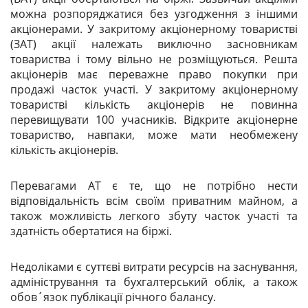
можна розпоряджатися без узгодження з іншими
акціонерами. У закритому акціонерному товаристві
(
ЗАТ
) акції належать виключно засновникам
товариства і тому вільно не розміщуються. Решта
акціонерів має переважне право покупки при
продажі часток участі. У закритому акціонерному
товаристві кількість акціонерів не повинна
перевищувати 100 учасників. Відкрите акціонерне
товариство, навпаки, може мати необмежену
кількість акціонерів.
Перевагами АТ є те, що не потрібно нести
відповідальність всім своїм приватним майном, а
також можливість легкого збуту часток участі та
здатність обертатися на біржі.
Недоліками є суттєві витрати ресурсів на заснування,
адміністрування та бухгалтерський облік, а також
обов´язок публікації річного балансу.