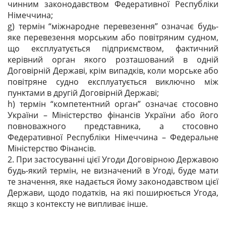
чинним законодавством Федеративної Республіки
Німеччина;
g) термін “міжнародне перевезення” означає будь-
яке перевезення морським або повітряним судном,
що експлуатується підприємством, фактичний
керівний орган якого розташований в одній
Договірній Державі, крім випадків, коли морське або
повітряне судно експлуатується виключно між
пунктами в другій Договірній Державі;
h) термін “компетентний орган” означає стосовно
України – Міністерство фінансів України або його
повноважного представника, а стосовно
Федеративної Республіки Німеччина – Федеральне
Міністерство Фінансів.
2. При застосуванні цієї Угоди Договірною Державою
будь-який термін, не визначений в Угоді, буде мати
те значення, яке надається йому законодавством цієї
Держави, щодо податків, на які поширюється Угода,
якщо з контексту не випливає інше.