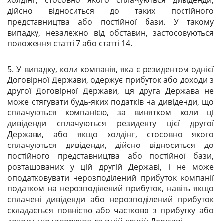
холдінг, стосовно якого сплачуються дивіденди,
дійсно відноситься до таких постійного
представництва або постійної бази. У такому
випадку, незалежно від обставин, застосовуються
положення статті 7 або статті 14.
5. У випадку, коли компанія, яка є резидентом однієї
Договірної Держави, одержує прибуток або доходи з
другої Договірної Держави, ця друга Держава не
може стягувати будь-яких податків на дивіденди, що
сплачуються компанією, за винятком коли ці
дивіденди сплачуються резиденту цієї другої
Держави, або якщо холдінг, стосовно якого
сплачуються дивіденди, дійсно відноситься до
постійного представництва або постійної бази,
розташованих у цій другій Державі, і не може
оподатковувати нерозподілений прибуток компанії
податком на нерозподілений прибуток, навіть якщо
сплачені дивіденди або нерозподілений прибуток
складається повністю або частково з прибутку або