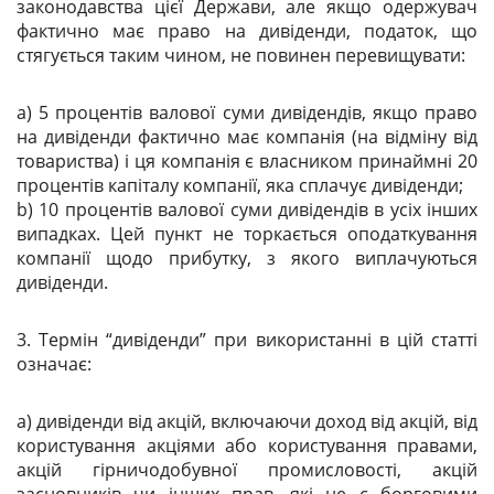
законодавства цієї Держави, але якщо одержувач
фактично має право на дивіденди, податок, що
стягується таким чином, не повинен перевищувати:
a) 5 процентів валової суми дивідендів, якщо право
на дивіденди фактично має компанія (на відміну від
товариства) і ця компанія є власником принаймні 20
процентів капіталу компанії, яка сплачує дивіденди;
b) 10 процентів валової суми дивідендів в усіх інших
випадках. Цей пункт не торкається оподаткування
компанії щодо прибутку, з якого виплачуються
дивіденди.
3. Термін “дивіденди” при використанні в цій статті
означає:
a) дивіденди від акцій, включаючи доход від акцій, від
користування акціями або користування правами,
акцій гірничодобувної промисловості, акцій