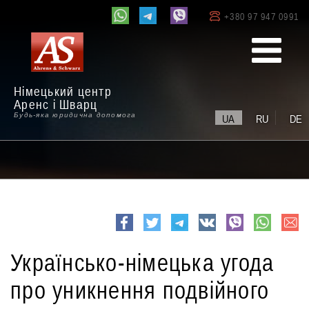
+380 97 947 0991
Німецький центр
Аренс і Шварц
Будь-яка юридична допомога
UA
RU
DE
e-
Facebook
Twitter
Telegram
VK
viber
whatsapp
mail
Українсько-німецька угода
про уникнення подвійного