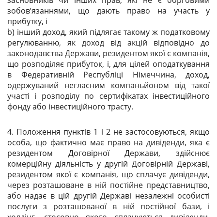
засновників чи інших прав, які не є борговими
зобов’язаннями, що дають право на участь у
прибутку, і
b) інший доход, який підлягає такому ж податковому
регулюванню, як доход від акцій відповідно до
законодавства Держави, резидентом якої є компанія,
що розподіляє прибуток, і, для цілей оподаткування
в Федеративній Республіці Німеччина, доход,
одержуваний негласним компаньйоном від такої
участі і розподілу по сертифікатах інвестиційного
фонду або інвестиційного трасту.
4. Положення пунктів 1 і 2 не застосовуються, якщо
особа, що фактично має право на дивіденди, яка є
резидентом Договірної Держави, здійснює
комерційну діяльність у другій Договірній Державі,
резидентом якої є компанія, що сплачує дивіденди,
через розташоване в ній постійне представництво,
або надає в цій другій Державі незалежні особисті
послуги з розташованої в ній постійної бази, і