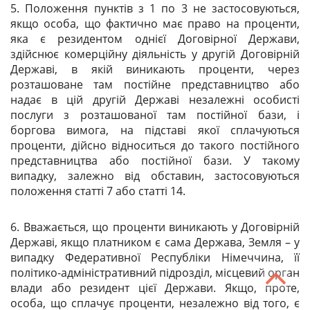
5. Положення пунктів з 1 по 3 не застосовуються,
якщо особа, що фактично має право на проценти,
яка є резидентом однієї Договірної Держави,
здійснює комерційну діяльність у другій Договірній
Державі, в якій виникають проценти, через
розташоване там постійне представництво або
надає в цій другій Державі незалежні особисті
послуги з розташованої там постійної бази, і
боргова вимога, на підставі якої сплачуються
проценти, дійсно відноситься до такого постійного
представництва або постійної бази. У такому
випадку, залежно від обставин, застосовуються
положення статті 7 або статті 14.
6. Вважається, що проценти виникають у Договірній
Державі, якщо платником є сама Держава, Земля – у
випадку Федеративної Республіки Німеччина, її
політико-адміністративний підрозділ, місцевий орган
влади або резидент цієї Держави. Якщо, проте,
особа, що сплачує проценти, незалежно від того, є