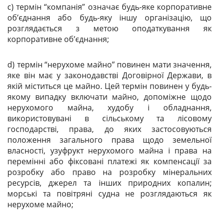
c) термін “компанія” означає будь-яке корпоративне
об’єднання або будь-яку іншу організацію, що
розглядається з метою оподаткування як
корпоративне об’єднання;
d) термін “нерухоме майно” повинен мати значення,
яке він має у законодавстві Договірної Держави, в
якій міститься це майно. Цей термін повинен у будь-
якому випадку включати майно, допоміжне щодо
нерухомого майна, худобу і обладнання,
використовувані в сільському та лісовому
господарстві, права, до яких застосовуються
положення загального права щодо земельної
власності, узуфрукт нерухомого майна і права на
перемінні або фіксовані платежі як компенсації за
розробку або право на розробку мінеральних
ресурсів, джерел та інших природних копалин;
морські та повітряні судна не розглядаються як
нерухоме майно;