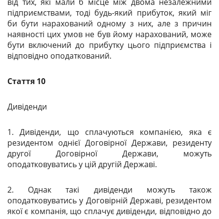
від тих, які мали б місце між двома незалежними
підприємствами, тоді будь-який прибуток, який міг
би бути нарахований одному з них, але з причин
наявності цих умов не був йому нарахований, може
бути включений до прибутку цього підприємства і
відповідно оподаткований.
Стаття 10
Дивіденди
1. Дивіденди, що сплачуються компанією, яка є
резидентом однієї Договірної Держави, резиденту
другої Договірної Держави, можуть
оподатковуватись у цій другій Державі.
2. Однак такі дивіденди можуть також
оподатковуватись у Договірній Державі, резидентом
якої є компанія, що сплачує дивіденди, відповідно до