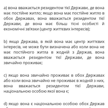
a) вона вважається резидентом тієї Держави, де вона
має постійне житло; якщо вона має постійне житло в
обох Державах, вона вважається резидентом тієї
Держави, де вона має більш тісні особисті й
економічні зв’язки (центр життєвих інтересів);
b) якщо Держава, в якій вона має центр життєвих
інтересів, не може бути визначена або коли вона не
має постійного житла в жодній з Держав, вона
вважається резидентом тієї Держави, де вона
звичайно проживає;
c) якщо вона звичайно проживає в обох Державах
або коли вона звичайно не проживає в жодній з них,
вона вважається резидентом тієї Держави,
національною особою якої вона є;
d) якщо вона є національною особою обох Держав