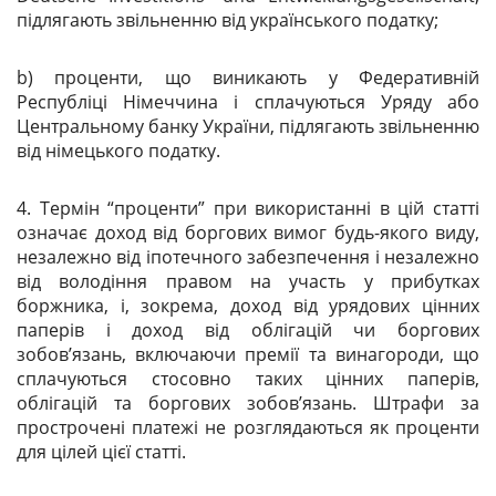
підлягають звільненню від українського податку;
b) проценти, що виникають у Федеративній
Республіці Німеччина і сплачуються Уряду або
Центральному банку України, підлягають звільненню
від німецького податку.
4. Термін “проценти” при використанні в цій статті
означає доход від боргових вимог будь-якого виду,
незалежно від іпотечного забезпечення і незалежно
від володіння правом на участь у прибутках
боржника, і, зокрема, доход від урядових цінних
паперів і доход від облігацій чи боргових
зобов’язань, включаючи премії та винагороди, що
сплачуються стосовно таких цінних паперів,
облігацій та боргових зобов’язань. Штрафи за
прострочені платежі не розглядаються як проценти
для цілей цієї статті.