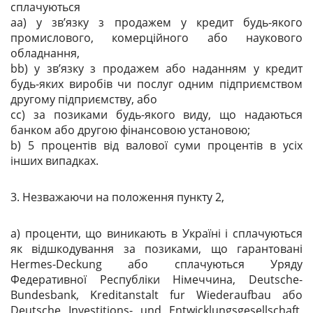
сплачуються
aa) у зв’язку з продажем у кредит будь-якого
промислового, комерційного або наукового
обладнання,
bb) у зв’язку з продажем або наданням у кредит
будь-яких виробів чи послуг одним підприємством
другому підприємству, або
cc) за позиками будь-якого виду, що надаються
банком або другою фінансовою установою;
b) 5 процентів від валової суми процентів в усіх
інших випадках.
3. Незважаючи на положення пункту 2,
^
a) проценти, що виникають в Україні і сплачуються
як відшкодування за позиками, що гарантовані
Hermes-Deckung або сплачуються Уряду
Федеративної Республіки Німеччина, Deutsche-
Bundesbank, Kreditanstalt fur Wiederaufbau або
Deutsche Investitions- und Entwicklungsgesellschaft,