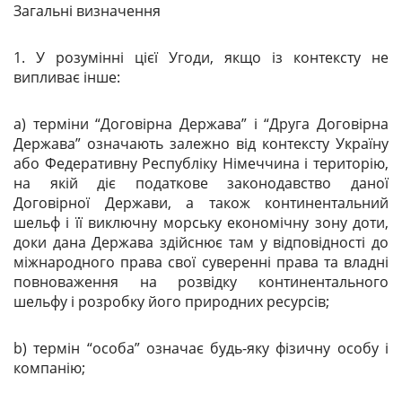
Загальні визначення
1. У розумінні цієї Угоди, якщо із контексту не
випливає інше:
а) терміни “Договірна Держава” і “Друга Договірна
Держава” означають залежно від контексту Україну
або Федеративну Республіку Німеччина і територію,
на якій діє податкове законодавство даної
Договірної Держави, а також континентальний
шельф і її виключну морську економічну зону доти,
доки дана Держава здійснює там у відповідності до
міжнародного права свої суверенні права та владні
повноваження на розвідку континентального
шельфу і розробку його природних ресурсів;
b) термін “особа” означає будь-яку фізичну особу і
компанію;