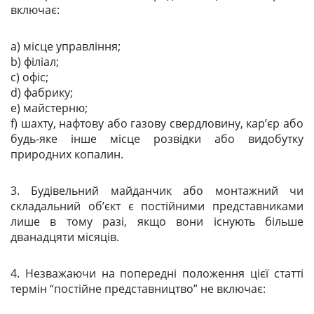
включає:
a) місце управління;
b) філіал;
c) офіс;
d) фабрику;
e) майстерню;
f) шахту, нафтову або газову свердловину, кар’єр або
будь-яке інше місце розвідки або видобутку
природних копалин.
3. Будівельний майданчик або монтажний чи
складальний об’єкт є постійними представниками
лише в тому разі, якщо вони існують більше
дванадцяти місяців.
4. Незважаючи на попередні положення цієї статті
термін “постійне представництво” не включає: