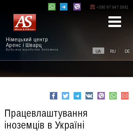
+380 97 947 0991
Німецький центр
Аренс і Шварц
Будь-яка юридична допомога
UA
RU
DE
e-
Facebook
Twitter
Telegram
VK
viber
whatsapp
mail
Працевлаштування
іноземців в Україні