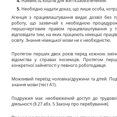
Наявність коштів для життєзабезпечення.
Необхідно надати доказ, що лише особа, котра
Агенція з працевлаштування видає дозвіл без п
роботу, що зазвичай є необхідною процедурою
першочерговим правом працевлаштування у Н
відповідати тим, на яких працюють німецькі прац
освіту. Знання німецької мови не є необхідністю.
Протягом перших двох років перед кожною зміно
відомства у справах іноземців. Протягом пер
конкретної зайнятості у певного роботодавця.
Можливий переїзд чоловіка/дружини та дітей. Под
знання мови (тест A1).
Подружжя має необмежений доступ до трудової 
діяльності (§ 27 абз. 5 Закону про перебування).