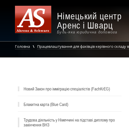
Німецький центр
Аренс і Шварц
Будь-яка юридична допомога
Головна
Працевлаштування для фахівців керівного складу в
Новий Закон про імміграцію спеціалістів (FachKrEG)
Блакитна карта (Blue Card)
Трудова діяльність у Німеччині на підставі диплому про
закінчення ВНЗ