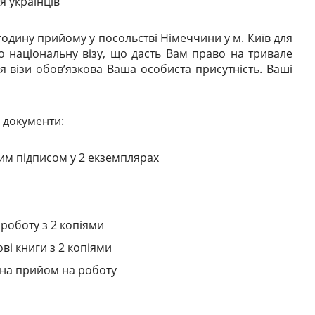
я українців
годину прийому у посольстві Німеччини у м. Київ для
о національну візу, що дасть Вам право на тривале
 візи обов’язкова Ваша особиста присутність. Ваші
і документи:
им підписом у 2 екземплярах
роботу з 2 копіями
ві книги з 2 копіями
 на прийом на роботу