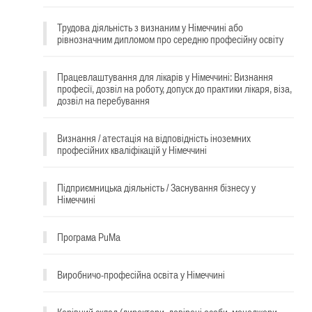
Трудова діяльність з визнаним у Німеччині або
рівнозначним дипломом про середню професійну освіту
Працевлаштування для лікарів у Німеччині: Визнання
професії, дозвіл на роботу, допуск до практики лікаря, віза,
дозвіл на перебування
Визнання / атестація на відповідність іноземних
професійних кваліфікацій у Німеччині
Підприємницька діяльність / Заснування бізнесу у
Німеччині
Програма PuMa
Виробничо-професійна освіта у Німеччині