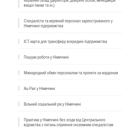
Керівний склад (директори, довірені особи, менеджери
вищої ланки та ін.)
Спеціалісти та керівний персонал зареєстрованого у
Німеччині підприємства
ICT-карта для трансферу всередині підприємства
Пошуки роботи у Німеччині
Міжнародний обмін персоналом та проекти за кордоном
Au-Pair у Німеччині
Вільний соціальний рік у Німеччині
Практика у Німеччині без згоди від Центрального
відомства з питань сприяння іноземним спеціалістам