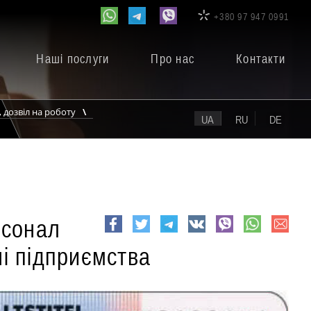
+380 97 947 0991
Наші послуги
Про нас
Контакти
 дозвіл на роботу
UA
RU
DE
рсонал
e-
Facebook
Twitter
Telegram
VK
viber
whatsapp
і підприємства
mail