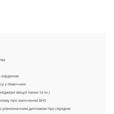
^
тва
а кордоном
су у Німеччині
енеджери вищої ланки та ін.)
иплому про закінчення ВНЗ
або рівнозначним дипломом про середню